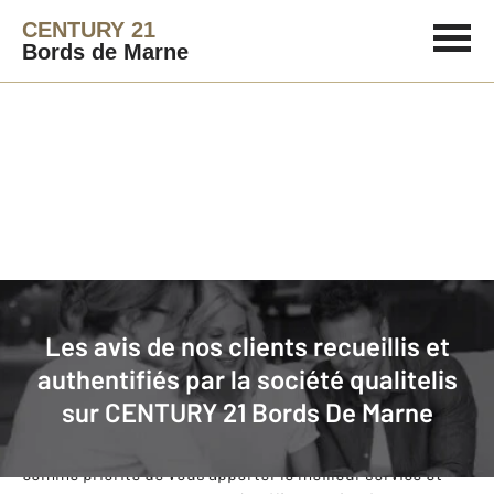
CENTURY 21
Bords de Marne
Agence immobilière
Avis de nos clients
Les avis de nos clients recueillis et
CENTURY 21 Bords De Marne
: nos
authentifiés par la société qualitelis
clients donnent leurs avis
sur
CENTURY 21 Bords De Marne
Notre agence CENTURY 21 Bords de Marne s’est fixée
comme priorité de vous apporter le meilleur service et