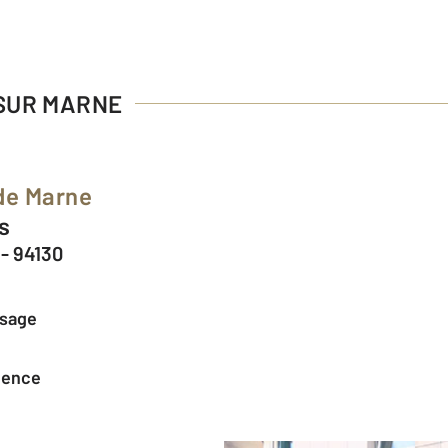
 SUR MARNE
de Marne
rs
- 94130
ssage
agence