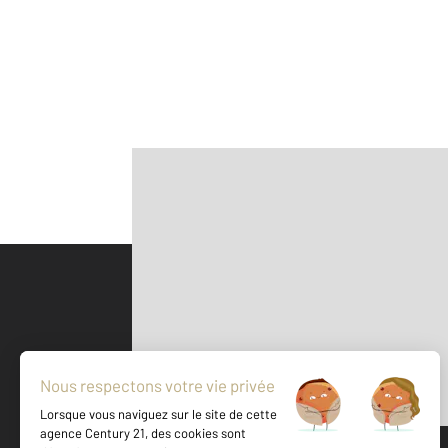
Parlons de vous, parlons biens
500 m
©
Mappy