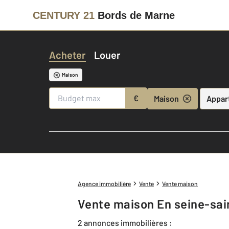
CENTURY 21
Bords de Marne
Acheter
Louer
Maison
€
Maison
Appar
Agence immobilière
Vente
Vente maison
Vente maison En seine-sai
2 annonces immobilières :