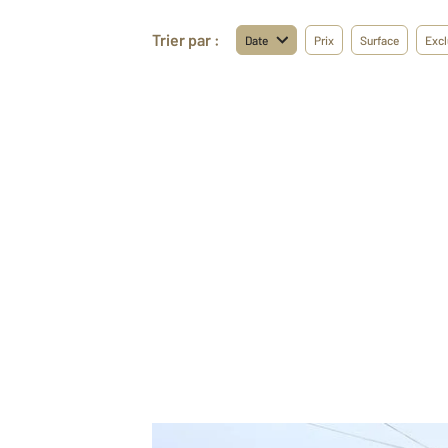
Trier par :
Date
Prix
Surface
Excl