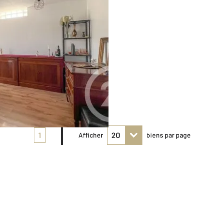
1
Afficher
biens par page