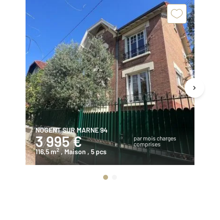
NOGENT SUR MARNE 94
LE
3 995 €
9
par mois charges
comprises
2
116,5 m
, Maison
, 5 pcs
32