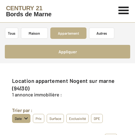
CENTURY 21
Bords de Marne
Tous
Maison
Appartement
Autres
Appliquer
Location appartement Nogent sur marne
(94130)
1 annonce immobilière :
Trier par :
Date
Prix
Surface
Exclusivité
DPE