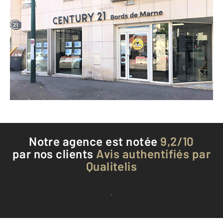
CENTURY 21 Bords de Marne
23 rue Thiers
NOGENT SUR MARNE - 94130
Envoyer un message
Téléphoner à l'agence
Notre agence est notée
9,2/10
par nos clients
Avis authentifiés par
Qualitelis
Voir tous les avis clients