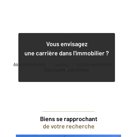
1
Vous envisagez
une carrière dans l'immobilier ?
Agence immobilière
Location
Location appartement
Découvrir nos offres
Biens se rapprochant
de votre recherche