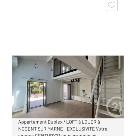
NOGENT SUR MARNE 94
2
57 m
, 3 pièces
Ref : 1564
Appartement F3 à louer
1 685 €
par mois charges comprises
Appartement Duplex / LOFT à LOUER à
NOGENT SUR MARNE - EXCLUSIVITE Votre
agence CENTURY21 vous propose ce