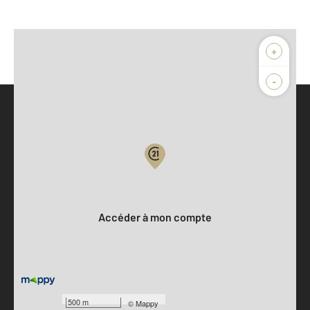
+
-
Parlons de vous, parlons biens
Votre compte :
Accéder à mon compte
500 m
©
Mappy