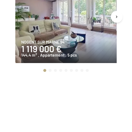
NOGENT SUR MARNE 94
NO
1 119 000 €
3
2
144,4 m
, Appartement
, 5 pcs
65