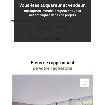
1
Vous êtes acquéreur et vendeur,
nos agents immobiliers peuvent vous
accompagner dans vos projets
Agence immobilière
Vente
Vente appartement
Contacter l'agence
Demander une estimation
Biens se rapprochant
de votre recherche