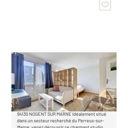
LE PERREUX SUR MARNE 94
2
28,14 m
, 1 pièce
Ref : 1560
Appartement F1 à vendre
189 000 €
CENTURY 21 Bords de Marne 23 rue Thiers
94130 NOGENT SUR MARNE Idéalement situé
dans un secteur recherché du Perreux-sur-
Marne, venez découvrir ce charmant studio