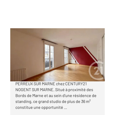
LE PERREUX SUR MARNE 94
2
36,30 m
, 1 pièce
Ref : 1399
Appartement F1 à vendre
194 500 €
EXCLUSIVITE! Appartement à vendre à LE
PERREUX SUR MARNE chez CENTURY21
NOGENT SUR MARNE. Situé à proximité des
Bords de Marne et au sein d'une résidence de
standing, ce grand studio de plus de 36 m²
constitue une opportunité ...