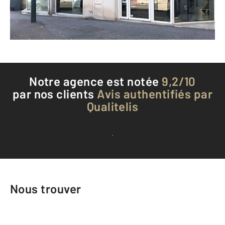
Envoyer un message
Téléphoner à l'agence
Notre agence est notée
9,2/10
par nos clients
Avis authentifiés par
Qualitelis
Voir tous les avis clients
Nous trouver