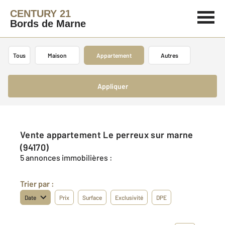
CENTURY 21
Bords de Marne
Tous
Maison
Appartement
Autres
Appliquer
Vente appartement Le perreux sur marne
(94170)
5 annonces immobilières :
Trier par :
Date
Prix
Surface
Exclusivité
DPE