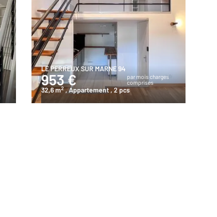
LE PERREUX SUR MARNE 94
953 €
s
par mois charges
comprises
2
32,6 m
, Appartement
, 2 pcs