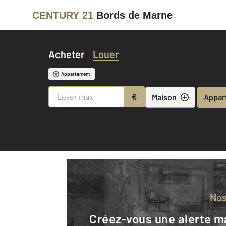
CENTURY 21
Bords de Marne
Acheter
Louer
Appartement
€
Maison
Appar
No
Créez-vous une alerte mail pour être averti quand une annonce est en ligne et consultez la