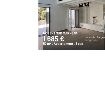
NOGENT SUR MARNE 94
1 685 €
par mois charge
comprises
2
57 m
, Appartement
, 3 pcs