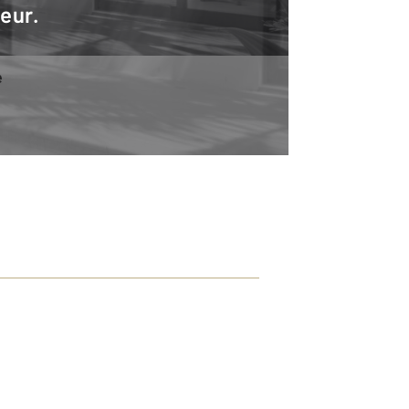
teur.
e