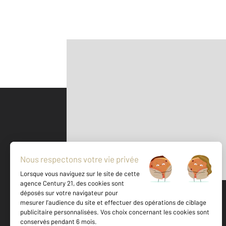
Parlons de vous, parlons biens
500 m
©
Mappy
Votre agence est notée