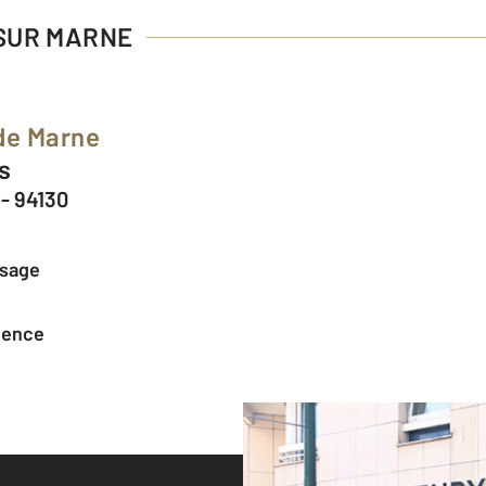
 SUR MARNE
de Marne
rs
- 94130
ssage
agence