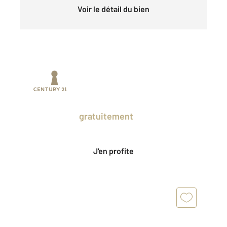
Voir le détail du bien
Prenez un temps d'avance sur le marché
en profitant
gratuitement
des Ventes
Privées CENTURY 21.
J'en profite