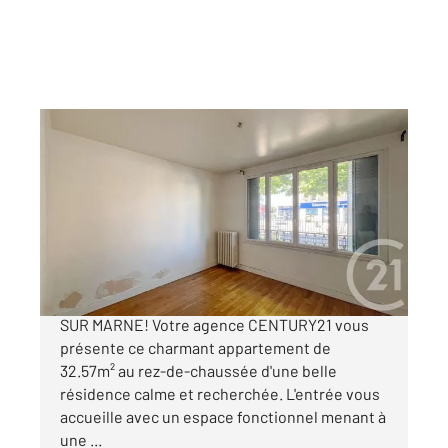
LE PERREUX SUR MARNE 94
2
32,57 m
, 1 pièce
Ref : 1553
Appartement F1 à vendre
219 000 €
Appartement F1bis à vendre à LE PERREUX
SUR MARNE! Votre agence CENTURY21 vous
présente ce charmant appartement de
32.57m² au rez-de-chaussée d'une belle
résidence calme et recherchée. L'entrée vous
accueille avec un espace fonctionnel menant à
une ...