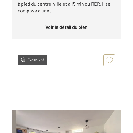
à pied du centre-ville et à 15 min du RER. Il se
compose d'une ...
Voir le détail du bien
Exclusivité
LE BLANC MESNIL 93
2
77,63 m
, 5 pièces
Ref : 1507