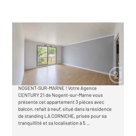
NOGENT SUR MARNE 94
2
67,22 m
, 3 pièces
Ref : 1244
Appartement F3 à vendre
460 000 €
APPARTEMENT A VENDRE EN EXCLUSIVITE -
NOGENT-SUR-MARNE ! Votre Agence
CENTURY 21 de Nogent-sur-Marne vous
présente cet appartement 3 pièces avec
balcon, refait à neuf, situé dans la résidence
de standing LA CORNICHE, prisée pour sa
tranquillité et sa localisation à 5 ...