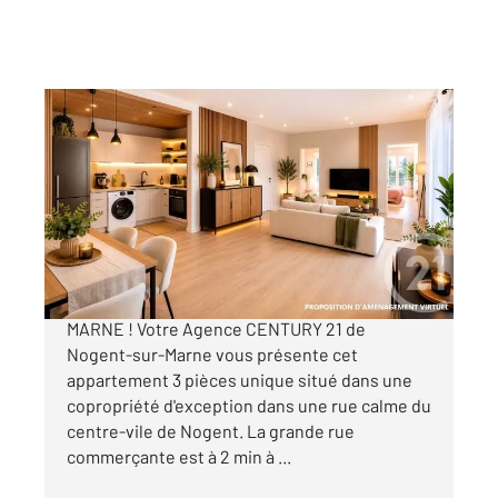
NOGENT SUR MARNE 94
2
54,43 m
, 3 pièces
Ref : 1487
Appartement F3 à vendre
349 000 €
APPARTEMENT A VENDRE - NOGENT-SUR-
MARNE ! Votre Agence CENTURY 21 de
Nogent-sur-Marne vous présente cet
appartement 3 pièces unique situé dans une
copropriété d'exception dans une rue calme du
centre-vile de Nogent. La grande rue
commerçante est à 2 min à ...