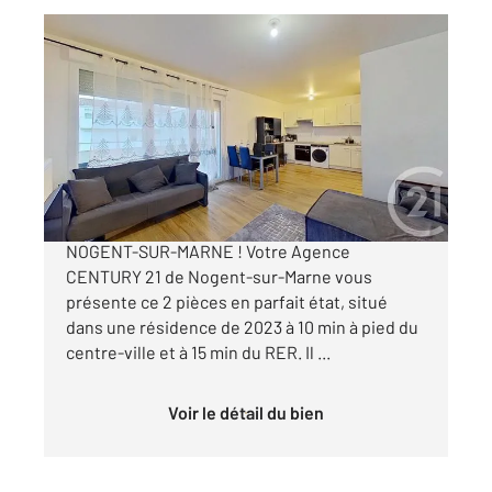
NOGENT SUR MARNE 94
2
47,89 m
, 2 pièces
Ref : 1360
Appartement F2 à vendre
329 000 €
EN EXCLUSIVITE APPARTEMENT A VENDRE -
NOGENT-SUR-MARNE ! Votre Agence
CENTURY 21 de Nogent-sur-Marne vous
présente ce 2 pièces en parfait état, situé
dans une résidence de 2023 à 10 min à pied du
centre-ville et à 15 min du RER. Il ...
Voir le détail du bien