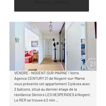
Découvrir nos offres
NOGENT SUR MARNE 94
2
65,43 m
, 3 pièces
Ref : 1418
Appartement F3 à vendre
195 000 €
RESIDENCE SENIORS - APPARTEMENT A
VENDRE - NOGENT-SUR-MARNE ! Votre
Agence CENTURY 21 de Nogent-sur-Marne
vous présente cet appartement 3 pièces avec
2 balcons, situé au dernier étage de la
résidence Séniors LES HESPERIDES à Nogent.
Le RER se trouve à 2 min ...