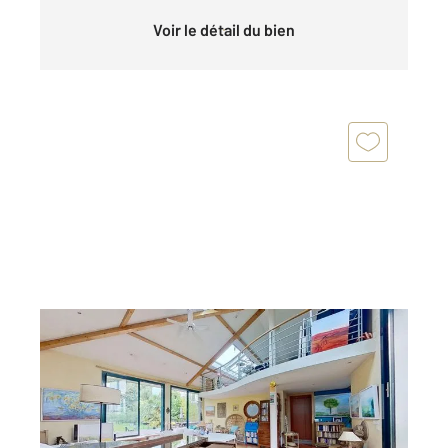
Voir le détail du bien
LE PERREUX SUR MARNE 94
2
262,34 m
, 8 pièces
Ref : 1519
Maison à vendre
1 790 000 €