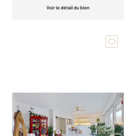
Voir le détail du bien
NOGENT SUR MARNE 94
2
75,45 m
, 3 pièces
Ref : 1282
Appartement F3 à vendre
529 000 €