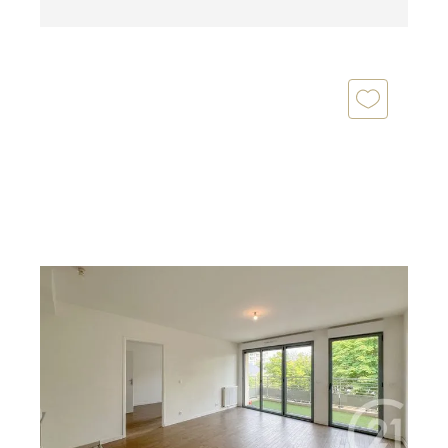
NOGENT SUR MARNE 94
2
43,52 m
, 2 pièces
Ref : 1508
Appartement F2 à vendre
383 000 €