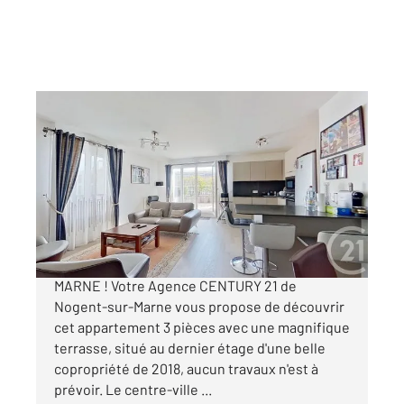
NOGENT SUR MARNE 94
2
77,54 m
, 3 pièces
Ref : 1081
Appartement F3 à vendre
578 000 €
APPARTEMENT A VENDRE - NOGENT-SUR-
MARNE ! Votre Agence CENTURY 21 de
Nogent-sur-Marne vous propose de découvrir
cet appartement 3 pièces avec une magnifique
terrasse, situé au dernier étage d'une belle
copropriété de 2018, aucun travaux n'est à
prévoir. Le centre-ville ...