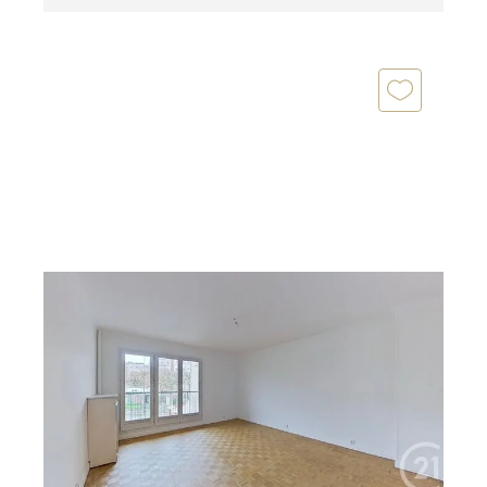
NOGENT SUR MARNE 94
2
69,63 m
, 3 pièces
Ref : 1344
Appartement F3 à vendre
457 000 €
APPARTEMENT A VENDRE ! Votre Agence