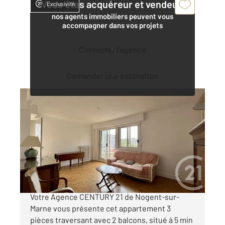
Vous êtes acquéreur et vendeur,
Exclusivité
nos agents immobiliers peuvent vous
accompagner dans vos projets
Contacter l'agence
Demander une estimation
NOGENT SUR MARNE 94
2
73,10 m
, 3 pièces
Ref : 1393
Appartement F3 à vendre
365 000 €
APPARTEMENT A VENDRE - EN EXCLUSIVITE !
Votre Agence CENTURY 21 de Nogent-sur-
Marne vous présente cet appartement 3
pièces traversant avec 2 balcons, situé à 5 min