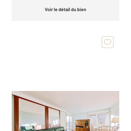
Voir le détail du bien
NOGENT SUR MARNE 94
2
84,78 m
, 4 pièces
Ref : 1281
Appartement F4 à vendre
449 500 €