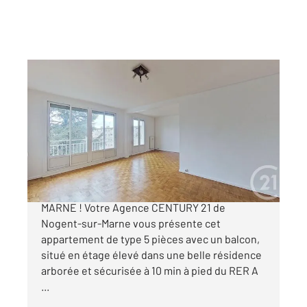
NOGENT SUR MARNE 94
2
85,40 m
, 5 pièces
Ref : 1506
Appartement F5 à vendre
499 000 €
APPARTEMENT A VENDRE - NOGENT-SUR-
MARNE ! Votre Agence CENTURY 21 de
Nogent-sur-Marne vous présente cet
appartement de type 5 pièces avec un balcon,
situé en étage élevé dans une belle résidence
arborée et sécurisée à 10 min à pied du RER A
...