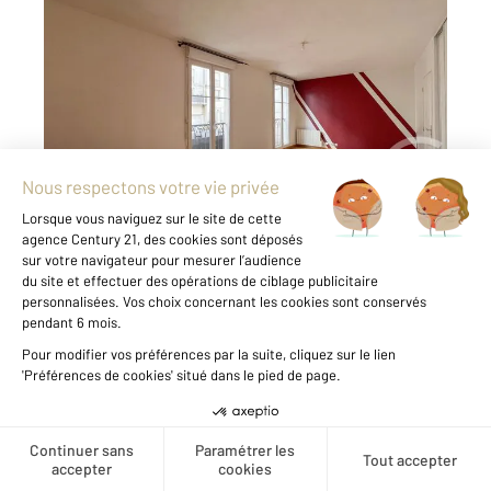
LE PERREUX SUR MARNE 94
2
36,30 m
, 1 pièce
Ref : 1399
Appartement F1 à vendre
194 500 €
EXCLUSIVITE! Appartement à vendre à LE
PERREUX SUR MARNE chez CENTURY21
NOGENT SUR MARNE. Situé à proximité des
Bords de Marne et au sein d'une résidence de
standing, ce grand studio de plus de 36 m²
constitue une opportunité ...
Voir le détail du bien
Créer une alerte