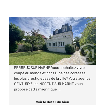
LE PERREUX SUR MARNE 94
2
269,06 m
, 6 pièces
Ref : 1522
Maison à vendre
1 890 000 €
Superbe demeure d'exception à vendre à LE
PERREUX SUR MARNE Vous souhaitez vivre
coupé du monde et dans l'une des adresses
les plus prestigieuses de la ville? Votre agence
CENTURY21 de NOGENT SUR MARNE vous
propose cette magnifique ...
Voir le détail du bien