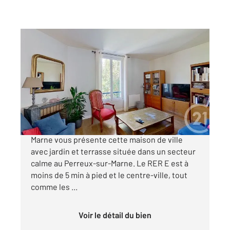
LE PERREUX SUR MARNE 94
2
118,73 m
, 5 pièces
Ref : 1210
Maison à vendre
640 000 €
Votre Agence CENTURY 21 de Nogent-sur-
Marne vous présente cette maison de ville
avec jardin et terrasse située dans un secteur
calme au Perreux-sur-Marne. Le RER E est à
moins de 5 min à pied et le centre-ville, tout
comme les ...
Voir le détail du bien