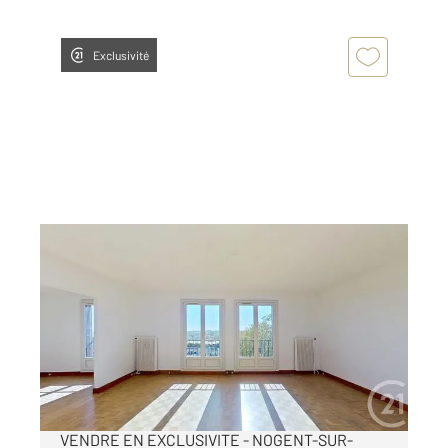
Exclusivité
NOGENT SUR MARNE 94
2
86,36 m
, 4 pièces
Ref : 1458
Appartement F4 à vendre
399 000 €
APPARTEMENT AVEC VUE IMPRENABLE A
VENDRE EN EXCLUSIVITE - NOGENT-SUR-