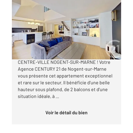
NOGENT SUR MARNE 94
2
138,26 m
, 5 pièces
Ref : 1397
Appartement F5 à vendre
850 000 €
DUPLEX A VENDRE EN EXCLUSIVITE -
CENTRE-VILLE NOGENT-SUR-MARNE ! Votre
Agence CENTURY 21 de Nogent-sur-Marne
vous présente cet appartement exceptionnel
et rare sur le secteur. Il bénéficie d'une belle
hauteur sous plafond, de 2 balcons et d'une
situation idéale, à ...
Voir le détail du bien