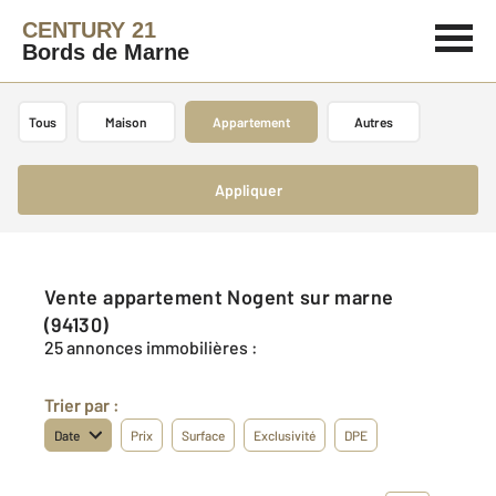
CENTURY 21
Bords de Marne
Tous
Maison
Appartement
Autres
Appliquer
Vente appartement Nogent sur marne
(94130)
25 annonces immobilières :
Trier par :
Date
Prix
Surface
Exclusivité
DPE