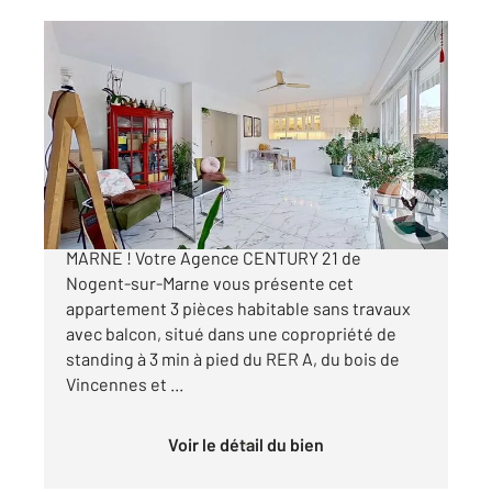
NOGENT SUR MARNE 94
2
75,45 m
, 3 pièces
Ref : 1282
Appartement F3 à vendre
529 000 €
APPARTEMENT A VENDRE - NOGENT-SUR-
MARNE ! Votre Agence CENTURY 21 de
Nogent-sur-Marne vous présente cet
appartement 3 pièces habitable sans travaux
avec balcon, situé dans une copropriété de
standing à 3 min à pied du RER A, du bois de
Vincennes et ...
Voir le détail du bien