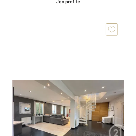
J'en profite
NOGENT SUR MARNE 94
2
135,42 m
, 6 pièces
Ref : 1338
Appartement F6 à vendre
799 000 €