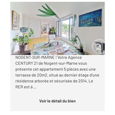
NOGENT SUR MARNE 94
2
103,98 m
, 5 pièces
Ref : 1502
Appartement F5 à vendre
849 000 €
5 PIECES A VENDRE EN EXCLUSIVITE -
NOGENT-SUR-MARNE ! Votre Agence
CENTURY 21 de Nogent-sur-Marne vous
présente cet appartement 5 pièces avec une
terrasse de 20m2, situé au dernier étage d'une
résidence arborée et sécurisée de 2014. Le
RER est à ...
Voir le détail du bien