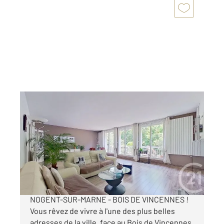
NOGENT SUR MARNE 94
2
144,40 m
, 5 pièces
Ref : 1532
Appartement F5 à vendre
1 119 000 €
Appartement à vendre en EXCLUSIVITÉ à
NOGENT-SUR-MARNE - BOIS DE VINCENNES !
Vous rêvez de vivre à l'une des plus belles
adresses de la ville, face au Bois de Vincennes