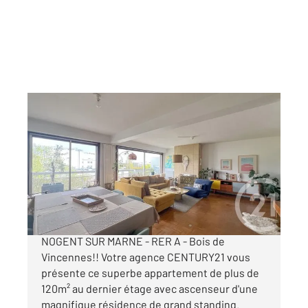
NOGENT SUR MARNE 94
2
120,07 m
, 5 pièces
Ref : 1546
Appartement F5 à vendre
799 000 €
Appartement familial à vendre en exclusivité à
NOGENT SUR MARNE - RER A - Bois de
Vincennes!! Votre agence CENTURY21 vous
présente ce superbe appartement de plus de
120m² au dernier étage avec ascenseur d'une
magnifique résidence de grand standing.