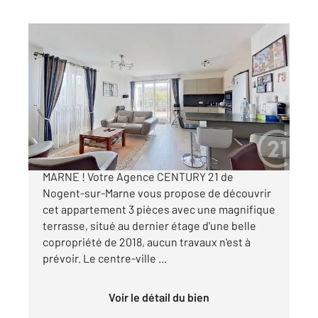
NOGENT SUR MARNE 94
2
77,54 m
, 3 pièces
Ref : 1081
Appartement F3 à vendre
578 000 €
APPARTEMENT A VENDRE - NOGENT-SUR-
MARNE ! Votre Agence CENTURY 21 de
Nogent-sur-Marne vous propose de découvrir
cet appartement 3 pièces avec une magnifique
terrasse, situé au dernier étage d'une belle
copropriété de 2018, aucun travaux n'est à
prévoir. Le centre-ville ...
Voir le détail du bien