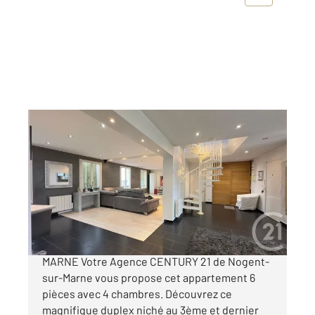
NOGENT SUR MARNE 94
2
135,42 m
, 6 pièces
Ref : 1338
Appartement F6 à vendre
799 000 €
APPARTEMENT A VENDRE - NOGENT-SUR-
MARNE Votre Agence CENTURY 21 de Nogent-
sur-Marne vous propose cet appartement 6
pièces avec 4 chambres. Découvrez ce
magnifique duplex niché au 3ème et dernier