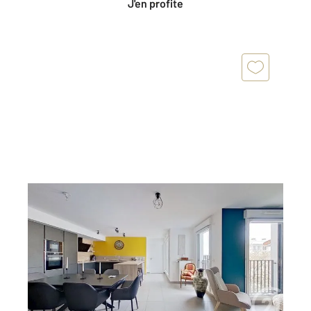
J'en profite
NOGENT SUR MARNE 94
2
84,50 m
, 4 pièces
Ref : 1412
Appartement F4 à vendre
550 000 €