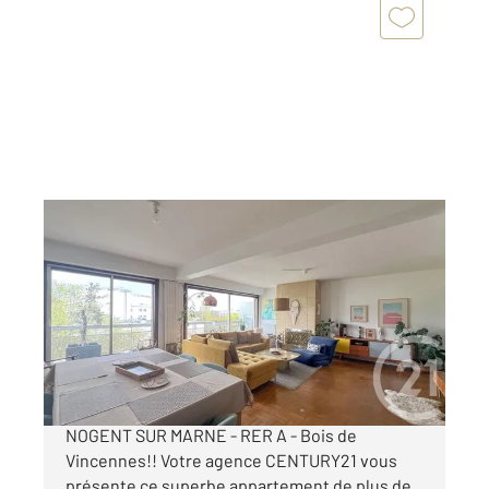
NOGENT SUR MARNE 94
2
120,07 m
, 5 pièces
Ref : 1546
Appartement F5 à vendre
799 000 €
Appartement familial à vendre en exclusivité à
NOGENT SUR MARNE - RER A - Bois de
Vincennes!! Votre agence CENTURY21 vous
présente ce superbe appartement de plus de