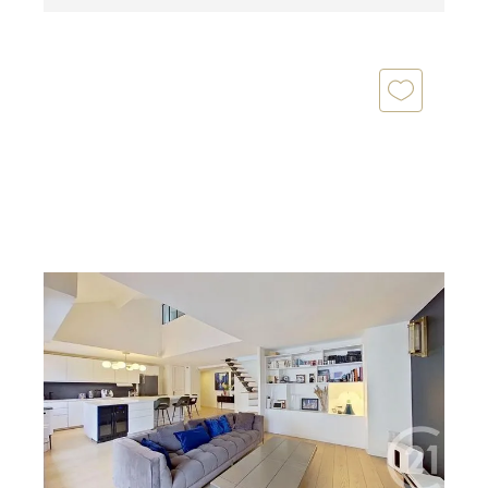
NOGENT SUR MARNE 94
2
138,26 m
, 5 pièces
Ref : 1397
Appartement F5 à vendre
850 000 €
DUPLEX A VENDRE EN EXCLUSIVITE -