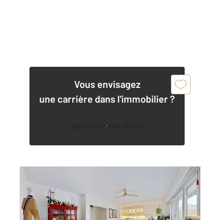
Vous envisagez
une carrière dans l'immobilier ?
Découvrir nos offres
NOGENT SUR MARNE 94
2
75,45 m
, 3 pièces
Ref : 1282
Appartement F3 à vendre