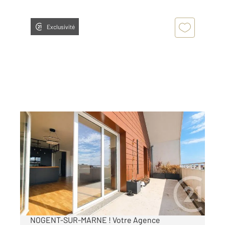
Exclusivité
NOGENT SUR MARNE 94
2
65,69 m
, 3 pièces
Ref : 1530
Appartement F3 à vendre
399 000 €
APPARTEMENT A VENDRE EN EXCLUSIVITE -
NOGENT-SUR-MARNE ! Votre Agence