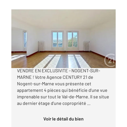
NOGENT SUR MARNE 94
2
86,36 m
, 4 pièces
Ref : 1458
Appartement F4 à vendre
399 000 €
APPARTEMENT AVEC VUE IMPRENABLE A
VENDRE EN EXCLUSIVITE - NOGENT-SUR-
MARNE ! Votre Agence CENTURY 21 de
Nogent-sur-Marne vous présente cet
appartement 4 pièces qui bénéficie d'une vue
imprenable sur tout le Val-de-Marne. Il se situe
au dernier étage d'une copropriété ...
Voir le détail du bien