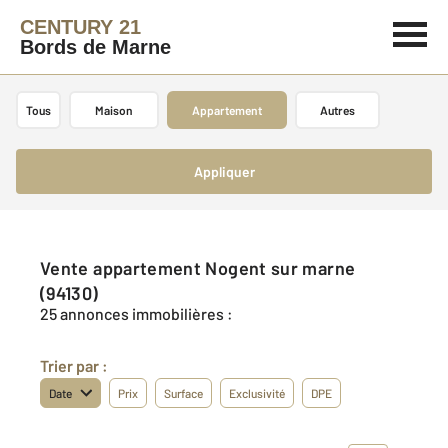
CENTURY 21
Bords de Marne
Tous
Maison
Appartement
Autres
Appliquer
Vente appartement Nogent sur marne
(94130)
25 annonces immobilières :
Trier par :
Date
Prix
Surface
Exclusivité
DPE