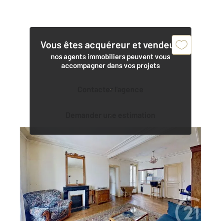
Vous êtes acquéreur et vendeur,
nos agents immobiliers peuvent vous
accompagner dans vos projets
Contacter l'agence
Demander une estimation
NOGENT SUR MARNE 94
2
46,02 m
, 3 pièces
Ref : 1337
Appartement F3 à vendre
249 000 €