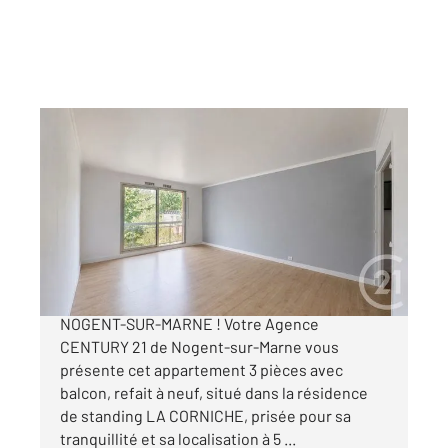
NOGENT SUR MARNE 94
2
67,22 m
, 3 pièces
Ref : 1244
Appartement F3 à vendre
460 000 €
APPARTEMENT A VENDRE EN EXCLUSIVITE -
NOGENT-SUR-MARNE ! Votre Agence
CENTURY 21 de Nogent-sur-Marne vous
présente cet appartement 3 pièces avec
balcon, refait à neuf, situé dans la résidence
de standing LA CORNICHE, prisée pour sa
tranquillité et sa localisation à 5 ...