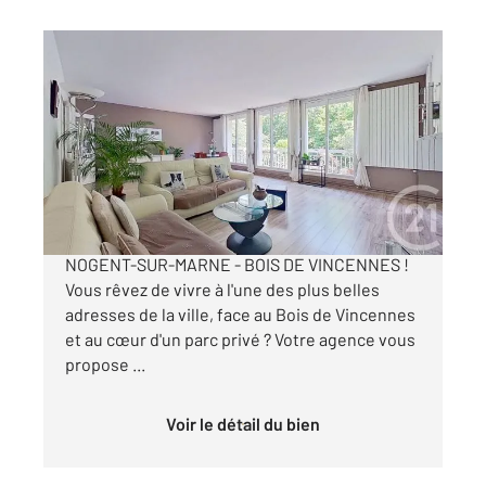
NOGENT SUR MARNE 94
2
144,40 m
, 5 pièces
Ref : 1532
Appartement F5 à vendre
1 119 000 €
Appartement à vendre en EXCLUSIVITÉ à
NOGENT-SUR-MARNE - BOIS DE VINCENNES !
Vous rêvez de vivre à l'une des plus belles
adresses de la ville, face au Bois de Vincennes
et au cœur d'un parc privé ? Votre agence vous
propose ...
Voir le détail du bien