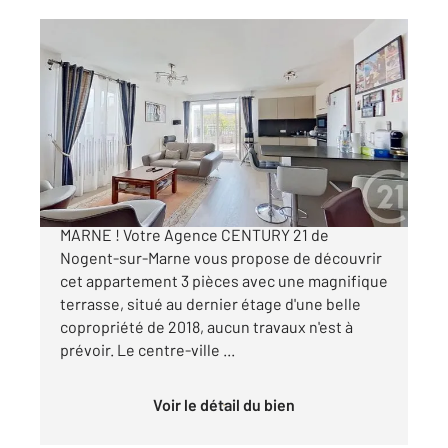
NOGENT SUR MARNE 94
2
77,54 m
, 3 pièces
Ref : 1081
Appartement F3 à vendre
578 000 €
APPARTEMENT A VENDRE - NOGENT-SUR-
MARNE ! Votre Agence CENTURY 21 de
Nogent-sur-Marne vous propose de découvrir
cet appartement 3 pièces avec une magnifique
terrasse, situé au dernier étage d'une belle
copropriété de 2018, aucun travaux n'est à
prévoir. Le centre-ville ...
Voir le détail du bien