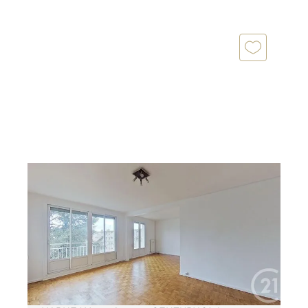
NOGENT SUR MARNE 94
2
85,40 m
, 5 pièces
Ref : 1506
Appartement F5 à vendre
499 000 €
APPARTEMENT A VENDRE - NOGENT-SUR-