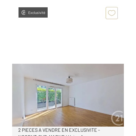
Exclusivité
NOGENT SUR MARNE 94
2
41,73 m
, 2 pièces
Ref : 1373
Appartement F2 à vendre
279 000 €
Visiter le site dédié
2 PIECES A VENDRE EN EXCLUSIVITE -