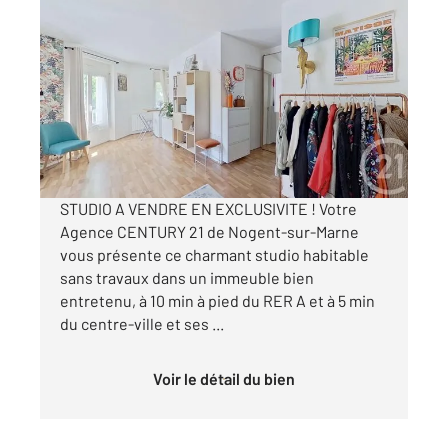
NOGENT SUR MARNE 94
2
23,24 m
, 1 pièce
Ref : 1455
Appartement Studio à vendre
179 000 €
Visiter le site dédié
STUDIO A VENDRE EN EXCLUSIVITE ! Votre
Agence CENTURY 21 de Nogent-sur-Marne
vous présente ce charmant studio habitable
sans travaux dans un immeuble bien
entretenu, à 10 min à pied du RER A et à 5 min
du centre-ville et ses ...
Voir le détail du bien